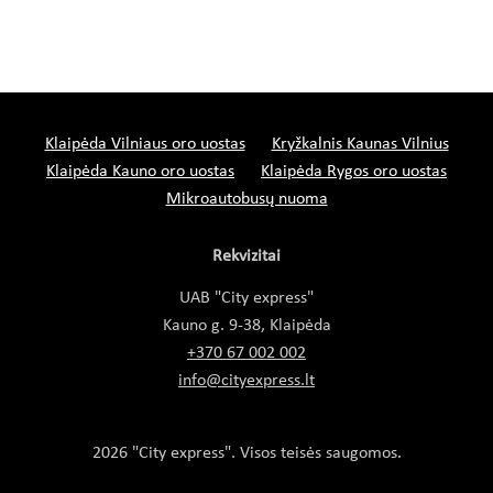
Klaipėda Vilniaus oro uostas
Kryžkalnis Kaunas Vilnius
Klaipėda Kauno oro uostas
Klaipėda Rygos oro uostas
Mikroautobusų nuoma
Rekvizitai
UAB "City express"
Kauno g. 9-38, Klaipėda
+370 67 002 002
info@cityexpress.lt
2026 "City express". Visos teisės saugomos.