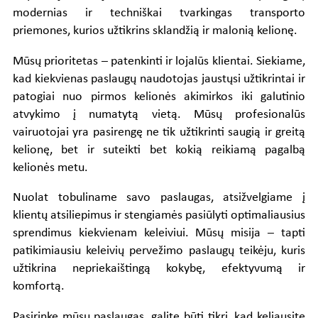
modernias ir techniškai tvarkingas transporto
priemones, kurios užtikrins sklandžią ir malonią kelionę.
Mūsų prioritetas – patenkinti ir lojalūs klientai. Siekiame,
kad kiekvienas paslaugų naudotojas jaustųsi užtikrintai ir
patogiai nuo pirmos kelionės akimirkos iki galutinio
atvykimo į numatytą vietą. Mūsų profesionalūs
vairuotojai yra pasirengę ne tik užtikrinti saugią ir greitą
kelionę, bet ir suteikti bet kokią reikiamą pagalbą
kelionės metu.
Nuolat tobuliname savo paslaugas, atsižvelgiame į
klientų atsiliepimus ir stengiamės pasiūlyti optimaliausius
sprendimus kiekvienam keleiviui. Mūsų misija – tapti
patikimiausiu keleivių pervežimo paslaugų teikėju, kuris
užtikrina nepriekaištingą kokybę, efektyvumą ir
komfortą.
Pasirinkę mūsų paslaugas, galite būti tikri, kad keliausite