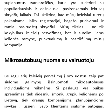
suplanuotus tvarkaraščius, kurie yra suderinti su
populiariausiais ir dažniausiai pasirenkamais lėktuvų
skrydžių laikais. Tai užtikrina, kad mūsų keleiviai turėtų
pakankamai laiko registracijai, bagažo pridavimui ir
ramiai pasiruoštų skrydžiui. Mūsų tikslas – ne tik
kokybiškas keleivių pervežimas, bet ir suteikti jiems
kelionės ramybę, punktualumą ir pasitikėjimą mūsų
kompanija.
Mikroautobusų nuoma su vairuotoju
Be reguliarių keleivių pervežimų į oro uostus, taip pat
siūlome galimybę išsinuomoti mikroautobusus
individualioms reikmėms. Ši paslauga yra puikus
sprendimas tiek didesnių žmonių grupių kelionėms po
Lietuvą, tiek draugų kompanijoms, planuojančioms
išvykas į užsienį. Savo klientams siūlome patogias,