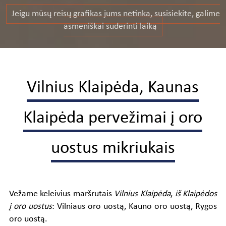
Jeigu mūsų reisų grafikas jums netinka, susisiekite, galime
asmeniškai suderinti laiką
Vilnius Klaipėda, Kaunas
Klaipėda pervežimai į oro
uostus mikriukais
Vežame keleivius maršrutais
Vilnius Klaipėda
,
iš Klaipėdos
į oro uostus
: Vilniaus oro uostą, Kauno oro uostą, Rygos
oro uostą.