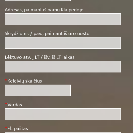
Adresas, paimant iš namų Klaipėdoje
Skrydžio nr. / pav., paimant iš oro uosto
Lėktuvo atv. į LT / išv. iš LT laikas
Keleivių skaičius
Vardas
El. paštas