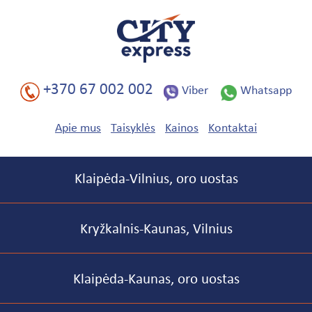
Pereiti
į
pagrindinį
turinį
+370 67 002 002
Viber
Whatsapp
Apie mus
Taisyklės
Kainos
Kontaktai
Poraštė
Main
Klaipėda-Vilnius, oro uostas
navigation
Kryžkalnis-Kaunas, Vilnius
Klaipėda-Kaunas, oro uostas